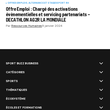
OFFRES EMPLOIS, ALTERNANCE ET STAGES
SPORT RH
Offre Emploi : Chargé des activations
évènementielles et servicing partenariats –
DECATHLON AG2R LA MONDIALE
Par
Ressources Humaines
9 janvier 2024
SPORT BUZZ BUSINESS
CATÉGORIES
SPORTS
THÉMATIQUES
ÉCOSYSTÈME
ÉCOLES ET FORMATIONS