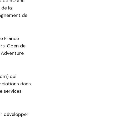
s de 30 ans
 de la
mpagnement de
de France
ers, Open de
, Adventure
com) qui
sociations dans
e services
ur développer