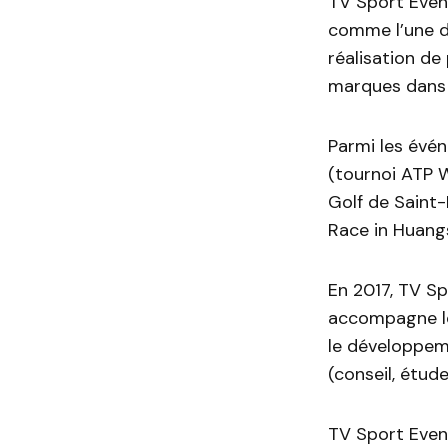
TV Sport Even
comme l’une de
réalisation de
marques dans 
Parmi les évé
(tournoi ATP 
Golf de Saint-
Race in Huangs
En 2017, TV Sp
accompagne les
le développeme
(conseil, étud
TV Sport Even