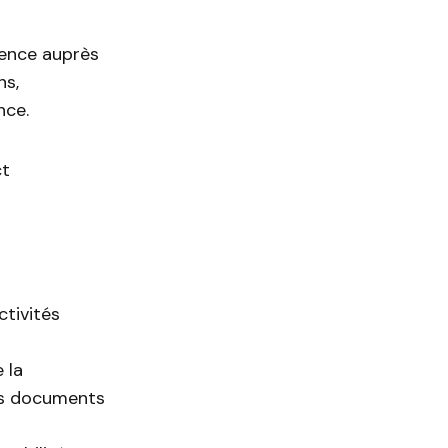
gence auprès
ns,
nce.
ct
ctivités
 la
des documents