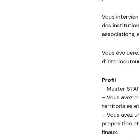
Vous intervien
des institution
associations, e
Vous évoluere
d’interlocuteu
Profil
– Master STA
– Vous avez en
territoriales 
– Vous avez un
proposition e
finaux.