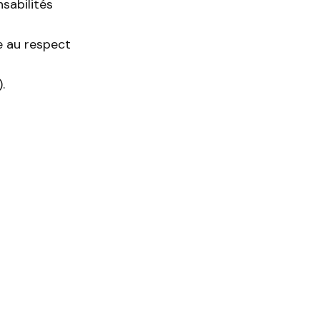
nsabilités
e au respect
.