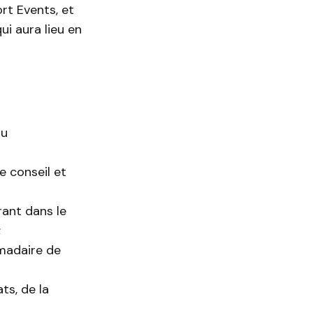
ort Events, et
ui aura lieu en
au
e conseil et
trant dans le
;
omadaire de
ts, de la