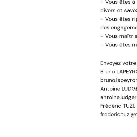
– Vous êtes à 
divers et savez
– Vous êtes ri
des engagemen
– Vous maîtris
– Vous êtes m
Envoyez votre 
Bruno LAPEYRON
bruno.lapeyro
Antoine LUDGE
antoine.ludg
Frédéric TUZI,
frederic.tuzi