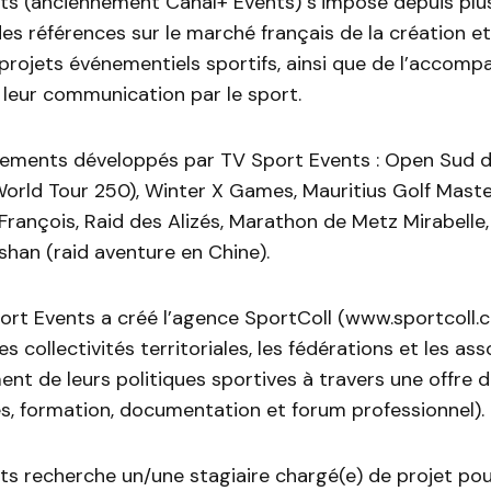
ts (anciennement Canal+ Events) s’impose depuis plu
s références sur le marché français de la création et
 projets événementiels sportifs, ainsi que de l’acco
leur communication par le sport.
nements développés par TV Sport Events : Open Sud 
World Tour 250), Winter X Games, Mauritius Golf Mast
François, Raid des Alizés, Marathon de Metz Mirabelle
han (raid aventure en Chine).
ort Events a créé l’agence SportColl (www.sportcoll.
 collectivités territoriales, les fédérations et les as
nt de leurs politiques sportives à travers une offre d
es, formation, documentation et forum professionnel).
ts recherche un/une stagiaire chargé(e) de projet po