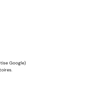
rtise Google)
oires.