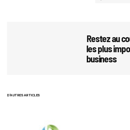
Votre adres
avec
*
Restez au co
les plus imp
Comment
business
Your Name
D'AUTRES ARTICLES
Submit 