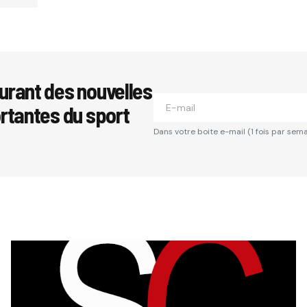
se e-mail ne sera pas publiée.
Les champs obligatoires sont i
urant des nouvelles
ortantes du sport
*
Dans votre boite e-mail (1 fois par sema
*
Your E-mail
*
Comment