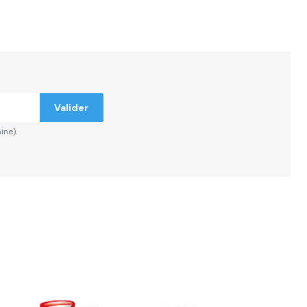
ndiqués
Valider
ine).