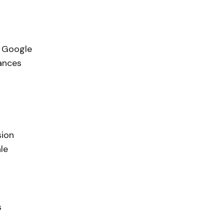
e Google
ances
sion
le
s