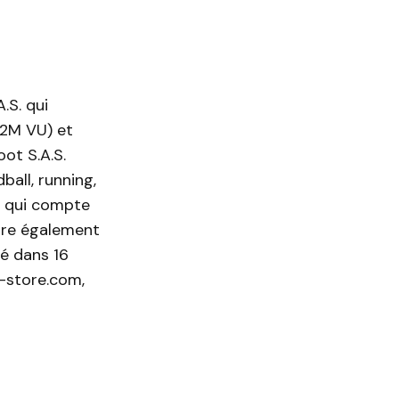
.S. qui
,2M VU) et
ot S.A.S.
ball, running,
ce qui compte
ègre également
té dans 16
-store.com,