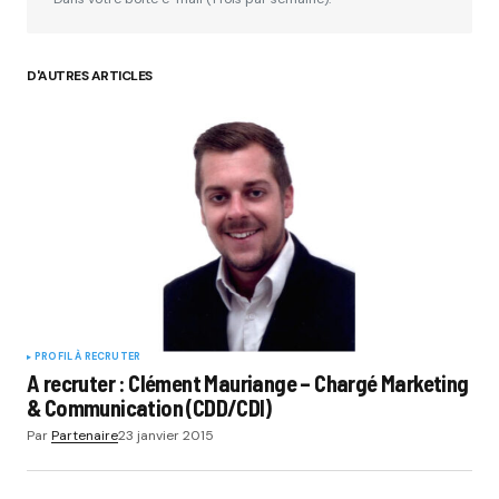
D'AUTRES ARTICLES
Your Name
*
Your E-mail
*
Submit Comment
PROFIL À RECRUTER
A recruter : Clément Mauriange – Chargé Marketing
& Communication (CDD/CDI)
Par
Partenaire
23 janvier 2015