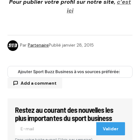
Pour publier votre profil sur notre site,
c’est
ici
Par
Partenaire
Publié
janvier 28, 2015
Ajouter Sport Buzz Business à vos sources préférées
Add a comment
Restez au courant des nouvelles les
Votre adresse e-mail ne sera pas publiée.
Les
champs obligatoires sont indiqués avec
*
plus importantes du sport business
Valider
Comment
*
Dans votre boite e-mail (1 fois par semaine).