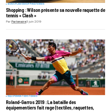
BONS PLANS
SHOPPING
TENNIS
Shopping : Wilson présente sa nouvelle raquette de
tennis « Clash »
Par
Partenaire
3 juin 2019
EQUIPEMENTIERS
TENNIS
Roland-Garros 2019 : La bataille des
équipementiers fait rage (textiles, raquettes,