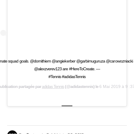
imate squad goals. @domithiem @angiekerber @garbimuguruza @carowozniacki
@alexzverev123 are #HereToCreate. —
#Tennis #adidasTennis
ublication partagée par
adidas Tennis
(@adidastennis) le
6 Mai 2019 à 9 :