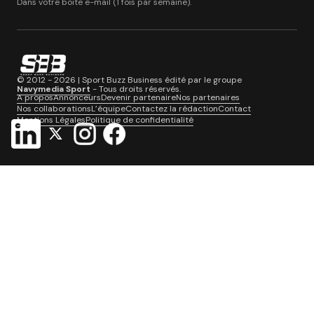
Dans votre boite e-mail (1 fois par semaine).
© 2012 - 2026 | Sport Buzz Business édité par le groupe
Navymedia Sport
- Tous droits réservés.
A propos
Annonceurs
Devenir partenaire
Nos partenaires
Nos collaborations
L’équipe
Contactez la rédaction
Contact
Mentions Légales
Politique de confidentialité