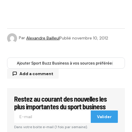
Par
Alexandre Bailleul
Publié
novembre 10, 2012
Ajouter Sport Buzz Business à vos sources préférées
Add a comment
Restez au courant des nouvelles les
Votre adresse e-mail ne sera pas publiée.
Les
champs obligatoires sont indiqués avec
*
plus importantes du sport business
Valider
Comment
*
Dans votre boite e-mail (1 fois par semaine).