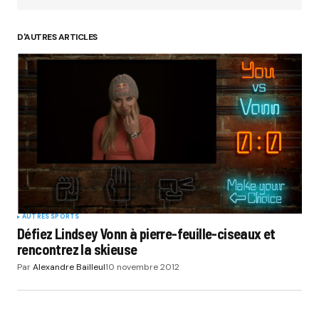
D'AUTRES ARTICLES
Your Name
*
Your E-mail
*
Submit Comment
AUTRES SPORTS
Défiez Lindsey Vonn à pierre-feuille-ciseaux et
rencontrez la skieuse
Par
Alexandre Bailleul
10 novembre 2012