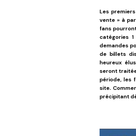
Les premiers
vente » à par
fans pourront
catégories 1
demandes pou
de billets d
heureux élu
seront traité
période, les 
site. Commen
précipitant d