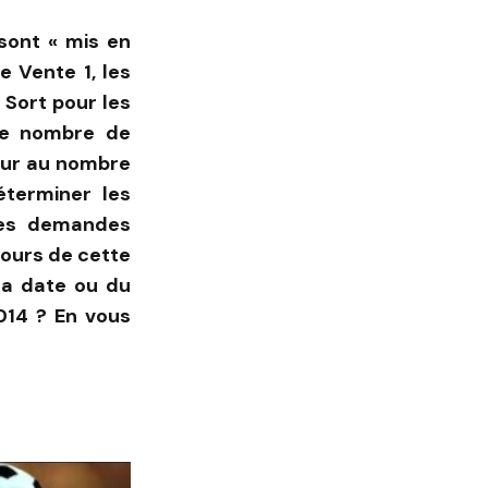
sont « mis en
e Vente 1, les
 Sort pour les
 le nombre de
eur au nombre
éterminer les
les demandes
cours de cette
 la date ou du
014 ? En vous