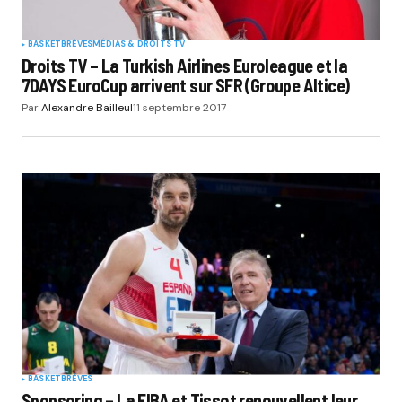
BASKET
BRÈVES
MÉDIAS & DROITS TV
Droits TV – La Turkish Airlines Euroleague et la
7DAYS EuroCup arrivent sur SFR (Groupe Altice)
Par
Alexandre Bailleul
11 septembre 2017
BASKET
BRÈVES
Sponsoring – La FIBA et Tissot renouvellent leur