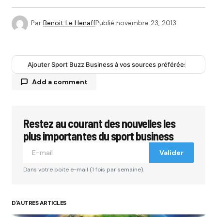
Par
Benoit Le Henaff
Publié
novembre 23, 2013
Ajouter Sport Buzz Business à vos sources préférées
Add a comment
Restez au courant des nouvelles les
Votre adresse e-mail ne sera pas publiée.
Les
champs obligatoires sont indiqués avec
*
plus importantes du sport business
Valider
Comment
*
Dans votre boite e-mail (1 fois par semaine).
D'AUTRES ARTICLES