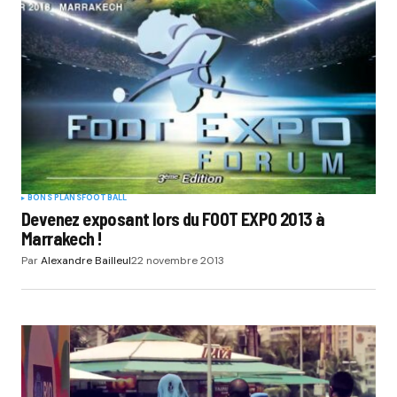
Your Name
*
Your E-mail
*
Submit Comment
BONS PLANS
FOOTBALL
Devenez exposant lors du FOOT EXPO 2013 à
Marrakech !
Par
Alexandre Bailleul
22 novembre 2013