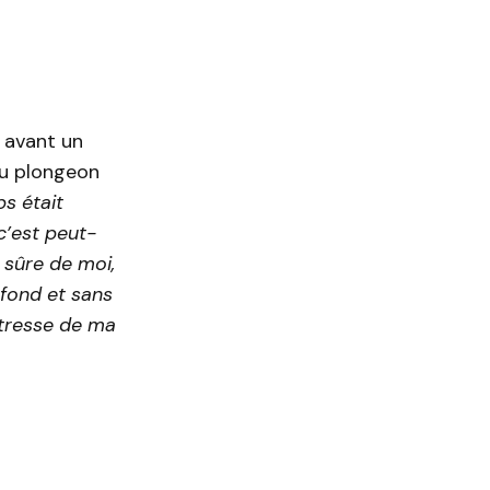
 avant un
au plongeon
ps était
c’est peut-
s sûre de moi,
 fond et sans
îtresse de ma