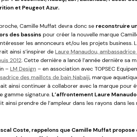
rition et Peugeot Azur.
 proche, Camille Muffat devra donc se
reconstruire u
ors des bassins
pour créer la nouvelle marque Camill
intéresser les annonceurs et/ou les projets business. 
ait ainsi s’inspirer de
Laure Manaudou, ambassadric
uis 2012
. Cette dernière a lancé l’année dernière sa 
in –
LM Design
– en association avec TOPSEC Equipem
adrice des maillots de bain Nabaiji
, marque aquatiqu
ait ainsi continuer à collaborer avec la marque pour 
ne gamme signature.
L’affrontement Laure Manaudo
t ainsi prendre de l’ampleur dans les rayons dans les
ascal Coste, rappelons que Camille Muffat propose