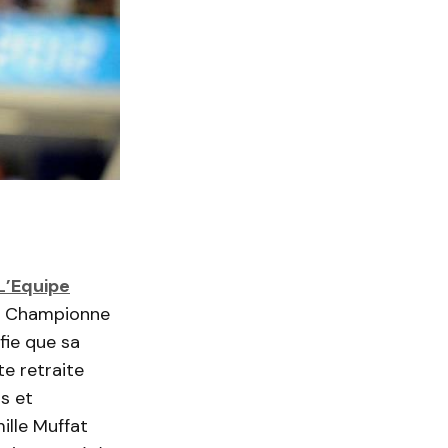
 L’Equipe
a Championne
ie que sa
te retraite
s et
ille Muffat