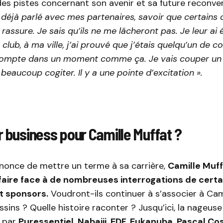
des pistes concernant son avenir et sa future reconver
r déjà parlé avec mes partenaires, savoir que certains 
rassure. Je sais qu’ils ne me lâcheront pas. Je leur ai é
ub, à ma ville, j’ai prouvé que j’étais quelqu’un de con
compte dans un moment comme ça. Je vais couper un 
beaucoup cogiter. Il y a une pointe d’excitation ».
r business pour Camille Muffat ?
nnonce de mettre un terme à sa carrière,
Camille Muf
ire face à de nombreuses interrogations de certa
t sponsors.
Voudront-ils continuer à s’associer à Cam
sins ? Quelle histoire raconter ? Jusqu’ici, la nageuse
 par
Puressentiel, Nabaiji, EDF, Eukanuba, Pascal Cost