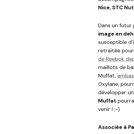
Nice, STC Nut
Dans un futur
image en deh
susceptible d’
retraitée pourr
de Reebok dep
maillots de ba
Muffat,
ambass
Oxylane, pourr
développer u
Muffat
pourrai
venir ! ;-)
Associée à P