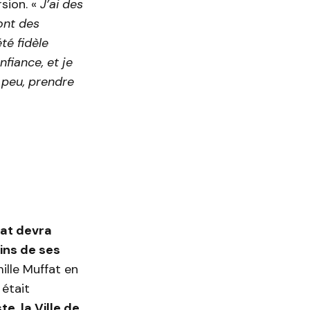
sion. «
J’ai des
ont des
té fidèle
fiance, et je
peu, prendre
fat devra
ins de ses
ille Muffat en
 était
e, la Ville de