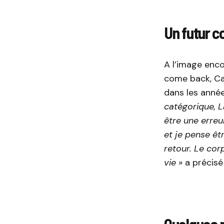
Un futur 
A l’image enco
come back, Ca
dans les année
catégorique, L
être une erreur
et je pense êt
retour. Le cor
vie »
a précisé
Quelques p