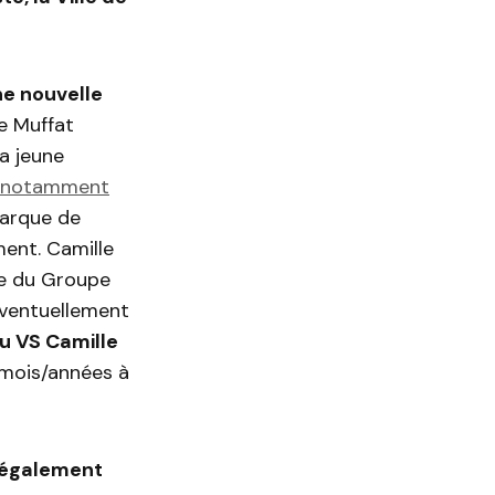
ne nouvelle
e Muffat
La jeune
e notamment
marque de
ent. Camille
e du Groupe
éventuellement
u VS Camille
 mois/années à
 également