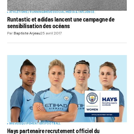
ATHLÉTISME / RUNNING
BRÈVES
SOCIAL MÉDIA & INFLUENCE
Runtastic et adidas lancent une campagne de
sensibilisation des océans
Par
Baptiste Arjeau
25 avril 2017
BRÈVES
EQUIPEMENTIERS
FOOTBALL
Hays partenaire recrutement officiel du