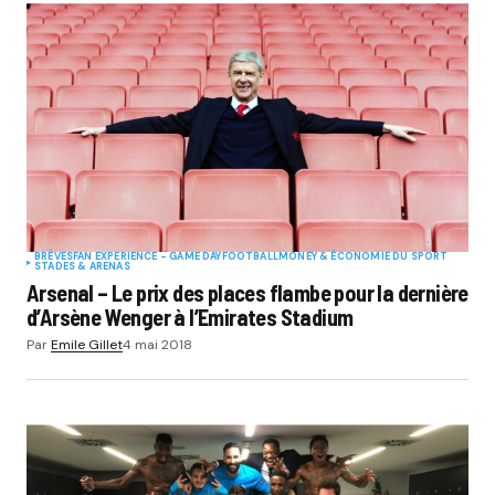
BRÈVES
FAN EXPERIENCE - GAME DAY
FOOTBALL
MONEY & ÉCONOMIE DU SPORT
STADES & ARENAS
Arsenal – Le prix des places flambe pour la dernière
d’Arsène Wenger à l’Emirates Stadium
Par
Emile Gillet
4 mai 2018