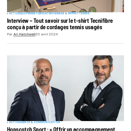
ACTUS
EQUIPEMENTIERS
INTERVIEW
RSE & IMPACT
TENNIS
Interview – Tout savoir sur le t-shirt Tecnifibre
conçu à partir de cordages tennis usagés
Par
Ari Hatchwell
30 avril 2024
ACTUS
AGENCE & COMMUNICATION
Hopscotch Sport : « Offrir un accompagnement