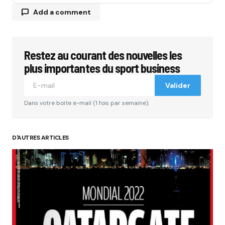
Add a comment
Restez au courant des nouvelles les
Votre adresse e-mail ne sera pas publiée.
Les
champs obligatoires sont indiqués avec
*
plus importantes du sport business
Valider
Comment
*
Dans votre boite e-mail (1 fois par semaine).
D'AUTRES ARTICLES
Your Name
*
Your E-mail
*
Submit Comment