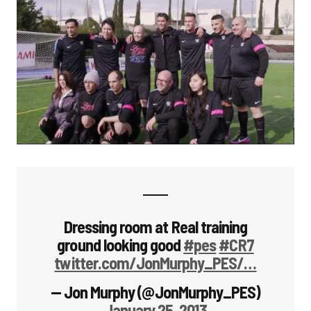
Dressing room at Real training
ground looking good
#pes
#CR7
twitter.com/JonMurphy_PES/…
— Jon Murphy (@JonMurphy_PES)
January 25, 2013