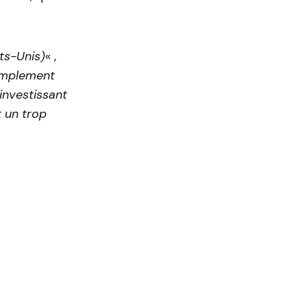
ts-Unis)
« ,
simplement
 investissant
t un trop