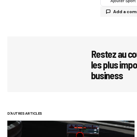
Ajouter Sport
Add a co
Votre adres
avec
*
Restez au co
les plus imp
Comment
business
Your Name
D'AUTRES ARTICLES
Submit 