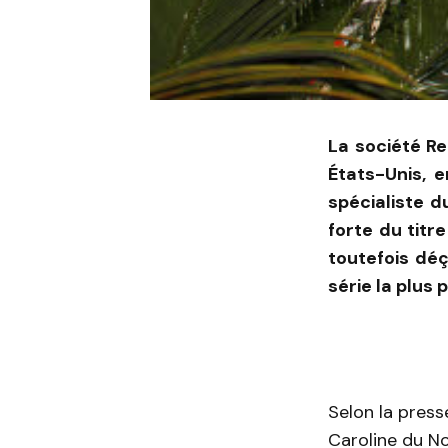
La société Re
États-Unis, 
spécialiste d
forte du titr
toutefois dé
série la plus 
Selon la press
Caroline du No