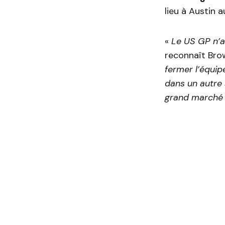
lieu à Austin a
«
Le US GP n’a
reconnaît Bro
fermer l’équip
dans un autre 
grand marché 