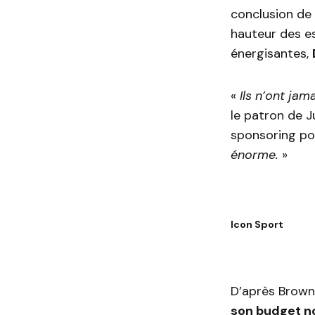
conclusion de 
hauteur des e
énergisantes,
«
Ils n’ont jam
le patron de 
sponsoring pou
énorme.
»
Icon Sport
D’après Brown
son budget n