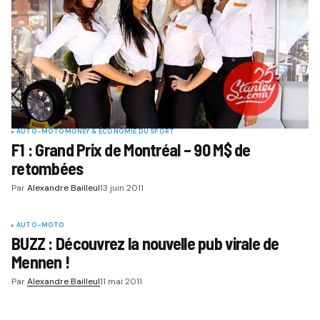
AUTO-MOTO
MONEY & ÉCONOMIE DU SPORT
F1 : Grand Prix de Montréal – 90 M$ de
retombées
Par
Alexandre Bailleul
13 juin 2011
AUTO-MOTO
BUZZ : Découvrez la nouvelle pub virale de
Mennen !
Par
Alexandre Bailleul
11 mai 2011