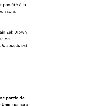
t pas été à la
boissons
cain Zak Brown,
ts de
, le succès est
ne partie de
-Unis
, qui aura