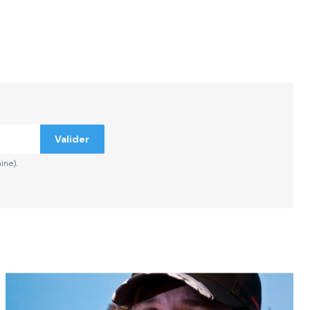
ndiqués
Valider
ine).