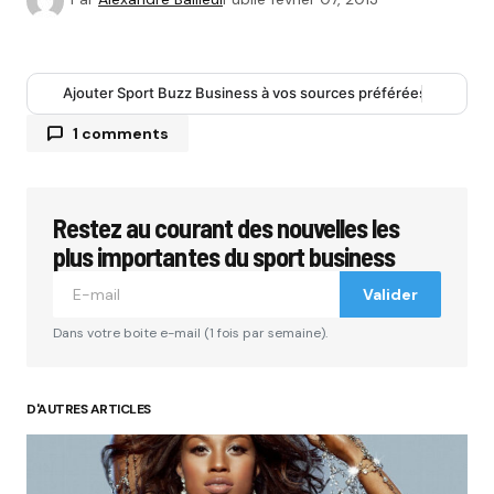
Ajouter Sport Buzz Business à vos sources préférées
1 comments
Restez au courant des nouvelles les
Votre adresse e-mail ne sera pas publiée.
Les
champs obligatoires sont indiqués avec
*
plus importantes du sport business
Valider
Comment
*
Dans votre boite e-mail (1 fois par semaine).
D'AUTRES ARTICLES
Your Name
*