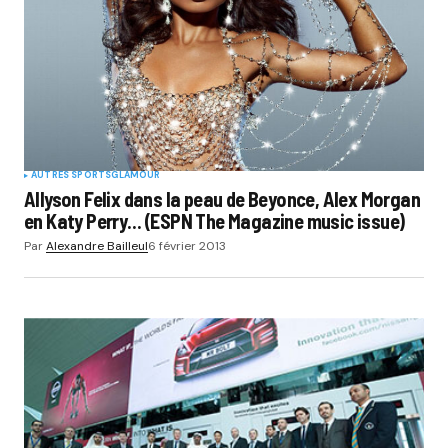
Your E-mail
*
Submit Comment
AUTRES SPORTS
GLAMOUR
Allyson Felix dans la peau de Beyonce, Alex Morgan
en Katy Perry… (ESPN The Magazine music issue)
Par
Alexandre Bailleul
6 février 2013