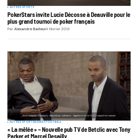
AUTRES SPORTS
PokerStars invite Lucie Décosse à Deauville pour le
plus grand tournoi de poker français
Par
Alexandre Bailleul
4 février 2013
AUTRES SPORTS
BASKET
FOOTBALL
« La mêlée » – Nouvelle pub TV de Betclic avec Tony
Parker et Marcel Desailly