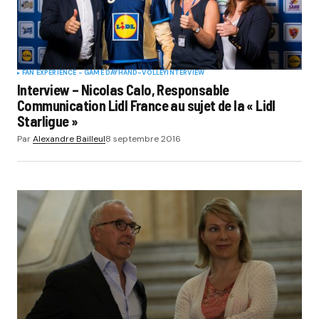
FAN EXPERIENCE - GAME DAY
HAND-VOLLEY
INTERVIEW
Interview – Nicolas Calo, Responsable
Communication Lidl France au sujet de la « Lidl
Starligue »
Par
Alexandre Bailleul
8 septembre 2016