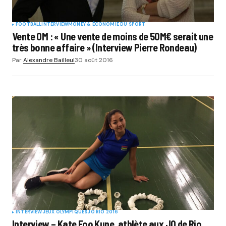
FOOTBALL
INTERVIEW
MONEY & ÉCONOMIE DU SPORT
Vente OM : « Une vente de moins de 50M€ serait une
très bonne affaire » (Interview Pierre Rondeau)
Par
Alexandre Bailleul
30 août 2016
INTERVIEW
JEUX OLYMPIQUES
JO RIO 2016
Interview – Kate Foo Kune, athlète aux JO de Rio