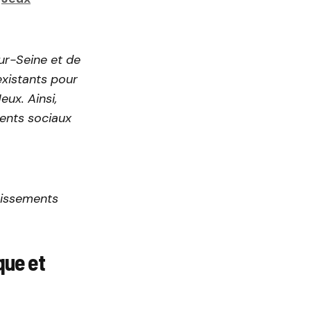
ur-Seine et de
 existants pour
ux. Ainsi,
ents sociaux
tissements
que et