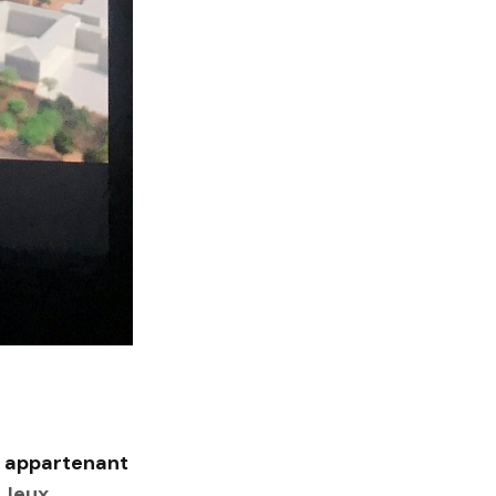
ui appartenant
s
Jeux