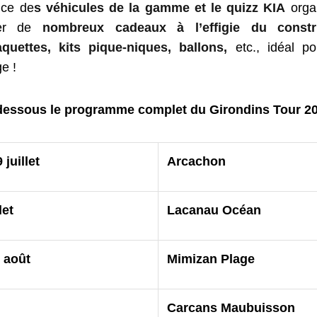
nce de
s véhicules de la gamme et le quizz KIA
orga
ter de
nombreux cadeaux à l’effigie du constr
aquettes, kits pique-niques, ballons,
etc., idéal p
e !
dessous le programme complet du Girondins Tour 20
juillet
Arcachon
let
Lacanau Océan
 août
Mimizan Plage
Carcans Maubuisson