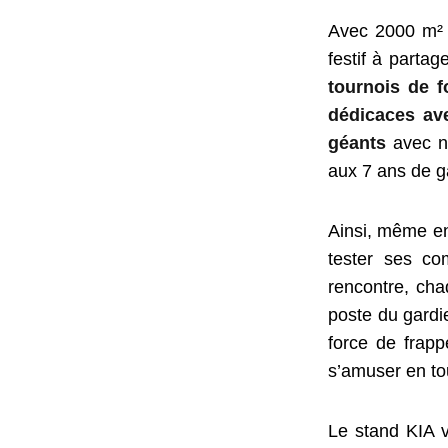
Avec 2000 m² d
festif à partag
tournois de f
dédicaces ave
géants
avec no
aux 7 ans de g
Ainsi, même en
tester ses c
rencontre, ch
poste du gardi
force de frapp
s’amuser en tou
Le stand KIA 