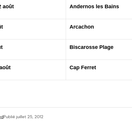
 août
Andernos les Bains
ût
Arcachon
ût
Biscarosse Plage
 août
Cap Ferret
ed
Publié
juillet 25, 2012