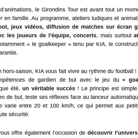
’animations, le Girondins Tour est avant tout un mome
er en famille. Au programme, ateliers ludiques et animat
oot, jeux vidéos, diffusion de matches sur écran 
c les joueurs de l’équipe, concerts
, mais surtout
at
tamment « le goalkeeper » tenu par KIA, le construct
arantie.
 hors-saison, KIA vous fait vivre au rythme du football 
ompétences de gardien de but avec le jeu du
« goa
aque été,
un véritable succès
! Le principe est simple 
en de but, teste ses réflexes face au lanceur automatiqu
e varie entre 20 et 100 km/h, ce qui permet aux peti
te sécurité.
vous offre également l’occasion de
découvrir l’univer