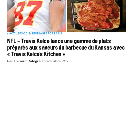
ACTUS
FOOD & BEVERAGE
SPORTS US
NFL – Travis Kelce lance une gamme de plats
préparés aux saveurs du barbecue du Kansas avec
« Travis Kelce’s Kitchen »
Par
Thibaut Dalegre
3 novembre 2023
SPORT BUZZ BUSINESS
CATÉGORIES
SPORTS