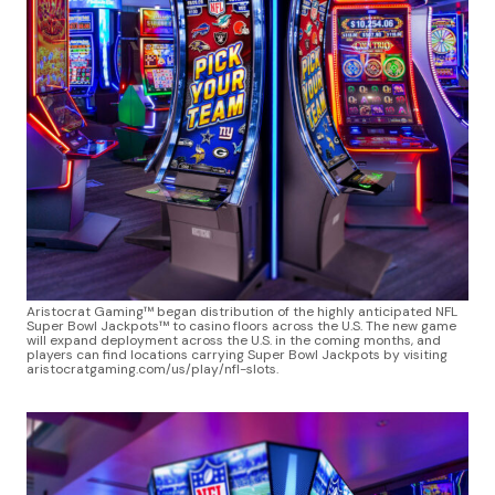
Aristocrat Gaming™ began distribution of the highly anticipated NFL
Super Bowl Jackpots™ to casino floors across the U.S. The new game
will expand deployment across the U.S. in the coming months, and
players can find locations carrying Super Bowl Jackpots by visiting
aristocratgaming.com/us/play/nfl-slots.