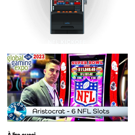
À lire aussi