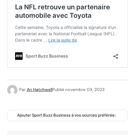
Par
Ari Hatchwell
Publié
novembre 03, 2023
Ajouter Sport Buzz Business à vos sources préférées