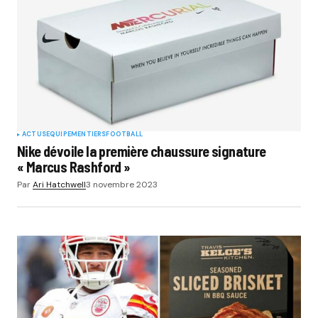
ACTUS
EQUIPEMENTIERS
FOOTBALL
Nike dévoile la première chaussure signature
« Marcus Rashford »
Par
Ari Hatchwell
3 novembre 2023