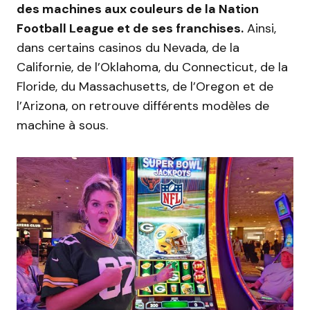
des machines aux couleurs de la Nation
Football League et de ses franchises.
Ainsi,
dans certains casinos du Nevada, de la
Californie, de l’Oklahoma, du Connecticut, de la
Floride, du Massachusetts, de l’Oregon et de
l’Arizona, on retrouve différents modèles de
machine à sous.