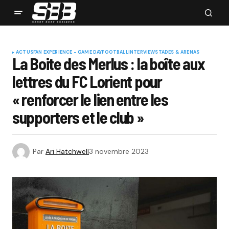
ACTUS
FAN EXPERIENCE - GAME DAY
FOOTBALL
INTERVIEW
STADES & ARENAS
La Boite des Merlus : la boîte aux
lettres du FC Lorient pour
« renforcer le lien entre les
supporters et le club »
Par
Ari Hatchwell
3 novembre 2023