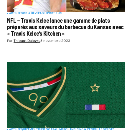
ACTUS
FOOD & BEVERAGE
SPORTS US
NFL – Travis Kelce lance une gamme de plats
préparés aux saveurs du barbecue du Kansas avec
« Travis Kelce’s Kitchen »
Par
Thibaut Dalegre
3 novembre 2023
ACTUS
EQUIPEMENTIERS
FOOTBALL
MERCHANDISING & PRODUITS DÉRIVÉS