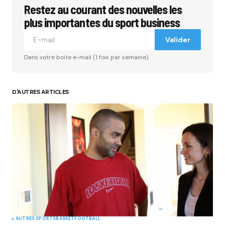
Restez au courant des nouvelles les
Votre adresse e-mail ne sera pas publiée.
Les
champs obligatoires sont indiqués avec
*
plus importantes du sport business
Valider
Comment
*
Dans votre boite e-mail (1 fois par semaine).
D'AUTRES ARTICLES
Your Name
*
Your E-mail
*
Submit Comment
AUTRES SPORTS
BASKET
FOOTBALL