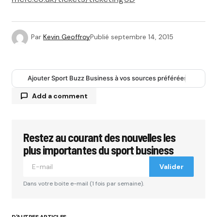
Par
Kevin Geoffroy
Publié
septembre 14, 2015
Ajouter Sport Buzz Business à vos sources préférées
Add a comment
Restez au courant des nouvelles les
Votre adresse e-mail ne sera pas publiée.
Les
champs obligatoires sont indiqués avec
*
plus importantes du sport business
Valider
Comment
*
Dans votre boite e-mail (1 fois par semaine).
D'AUTRES ARTICLES