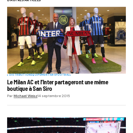
Your Name
*
Your E-mail
*
Submit Comment
DISTRIBUTION
EQUIPEMENTIERS
FOOTBALL
Le Milan AC et l’Inter partageront une même
boutique à San Siro
Par
Michael Weisz
14 septembre 2015