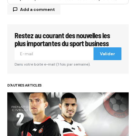
Add a comment
Restez au courant des nouvelles les
Votre adresse e-mail ne sera pas publiée.
Les
champs obligatoires sont indiqués avec
*
plus importantes du sport business
Valider
Comment
*
Dans votre boite e-mail (1 fois par semaine).
D'AUTRES ARTICLES
Your Name
*
Your E-mail
*
Submit Comment