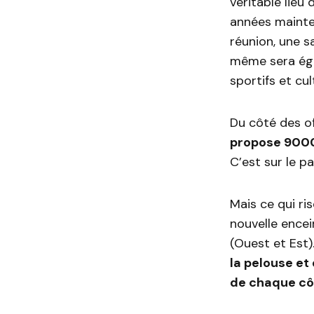
véritable lieu
années mainte
réunion, une s
même sera éga
sportifs et cul
Du côté des of
propose 9000
C’est sur le 
Mais ce qui ri
nouvelle encei
(Ouest et Est)
la pelouse et
de chaque cô