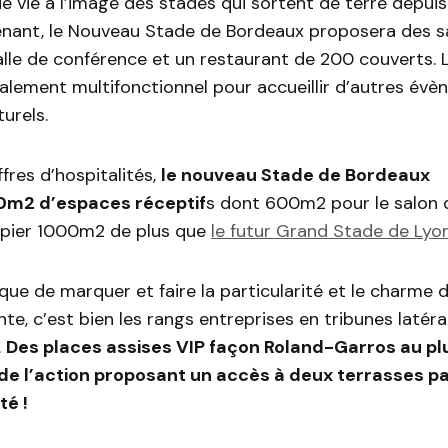
 de vie à l’image des stades qui sortent de terre depuis
nant, le Nouveau Stade de Bordeaux proposera des sa
alle de conférence et un restaurant de 200 couverts. L
lement multifonctionnel pour accueillir d’autres év
turels.
fres d’hospitalités,
le nouveau Stade de Bordeaux
m2 d’espaces réceptif
s dont 600m2 pour le salon 
papier 1000m2 de plus que
le futur Grand Stade de Lyon
sque de marquer et faire la particularité et le charme 
nte, c’est bien les rangs entreprises en tribunes latér
.
Des places assises VIP façon Roland-Garros au pl
 de l’action proposant un accès à deux terrasses 
té !