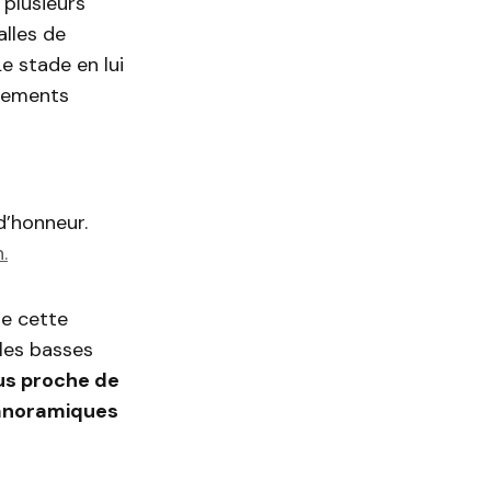
 plusieurs
lles de
e stade en lui
ènements
d’honneur.
.
de cette
ales basses
us proche de
panoramiques