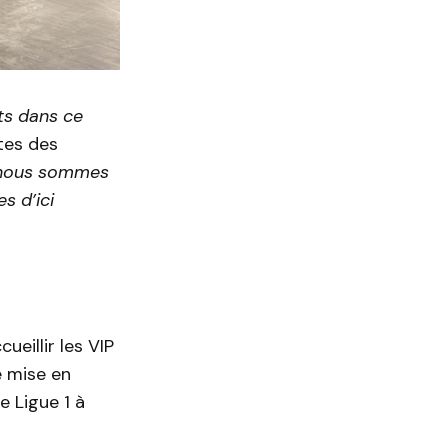
ts dans ce
tes des
, nous sommes
s d’ici
eillir les VIP
e mise en
e Ligue 1 à