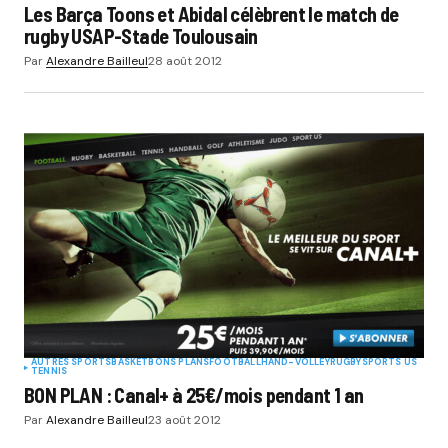
Les Barça Toons et Abidal célèbrent le match de
rugby USAP-Stade Toulousain
Par
Alexandre Bailleul
28 août 2012
AUTRES SPORTS
BASKET
BONS PLANS
FOOTBALL
HAND-VOLLEY
RUGBY
SPORTS US
TENNIS
BON PLAN : Canal+ à 25€/mois pendant 1 an
Par
Alexandre Bailleul
23 août 2012