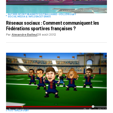
AUTRES SPORTS
BASKET
FOOTBALL
HAND-VOLLEY
RUGBY
SOCIAL MÉDIA & INFLUENCE
TENNIS
Réseaux sociaux : Comment communiquent les
Fédérations sportives françaises ?
Par
Alexandre Bailleul
28 août 2012
FOOTBALL
RUGBY