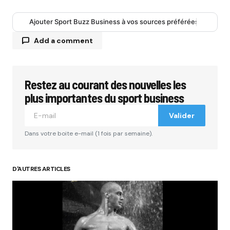
Ajouter Sport Buzz Business à vos sources préférées
Add a comment
Restez au courant des nouvelles les
Votre adresse e-mail ne sera pas publiée.
Les
champs obligatoires sont indiqués avec
*
plus importantes du sport business
Valider
Comment
*
Dans votre boite e-mail (1 fois par semaine).
D'AUTRES ARTICLES
Your Name
*
Your E-mail
*