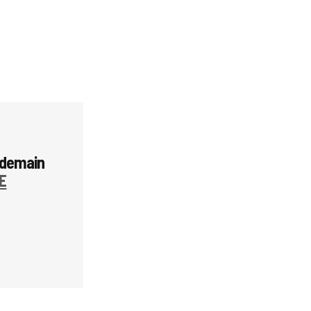
 demain
E