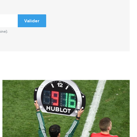
Valider
ine).