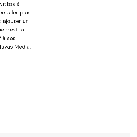
wittos à
ets les plus
t ajouter un
e c’est la
f à ses
Havas Media.
ndiqués