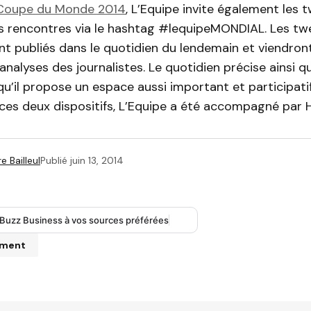
Coupe du Monde 2014
, L’Equipe invite également les t
 rencontres via le hashtag #lequipeMONDIAL. Les twe
nt publiés dans le quotidien du lendemain et viendron
analyses des journalistes. Le quotidien précise ainsi qu
qu’il propose un espace aussi important et participati
 ces deux dispositifs, L’Equipe a été accompagné par 
e Bailleul
Publié
juin 13, 2014
 Buzz Business à vos sources préférées
mment
se e-mail ne sera pas publiée.
Les champs obligatoires sont i