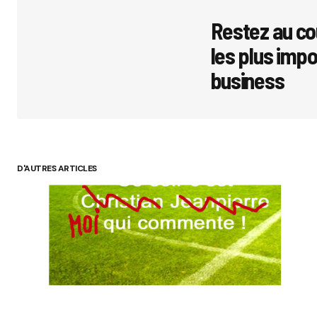
avec
*
Restez au co
les plus imp
Comment
business
Your Name
D'AUTRES ARTICLES
Submit 