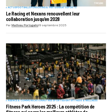
ACTUS
FOOTBALL
SPONSORING & PARTENARIATS
SPORTS
Le Racing et Nexans renouvellent leur
collaboration jusqu’en 2028
Par
Mathieu Portogallo
19 septembre 2025
AGENCE & COMMUNICATION
AUTRES SPORTS
EVENTS
FITNESS & WELLNESS
Fitness Park Heroes 2025 : La compétition de