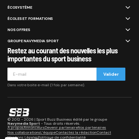
ÉCOSYSTÈME
ÉCOLES ET FORMATIONS
NOS OFFRES
GROUPE NAVYMEDIA SPORT
Restez au courant des nouvelles les plus
importantes du sport business
Valider
Dans votre boite e-mail (1 fois par semaine).
© 2012 - 2026 | Sport Buzz Business édité par le groupe
Navymedia Sport
- Tous droits réservés.
A propos
Annonceurs
Devenir partenaire
Nos partenaires
Nos collaborations
L’équipe
Contactez la rédaction
Contact
Mentions Légales
Politique de confidentialité