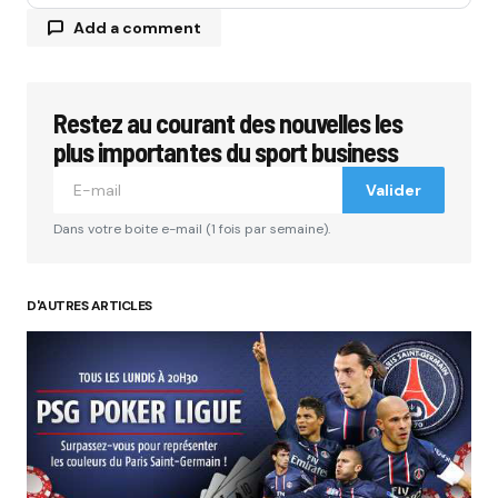
Add a comment
Restez au courant des nouvelles les
Votre adresse e-mail ne sera pas publiée.
Les
champs obligatoires sont indiqués avec
*
plus importantes du sport business
Valider
Comment
*
Dans votre boite e-mail (1 fois par semaine).
D'AUTRES ARTICLES
Your Name
*
Your E-mail
*
Submit Comment