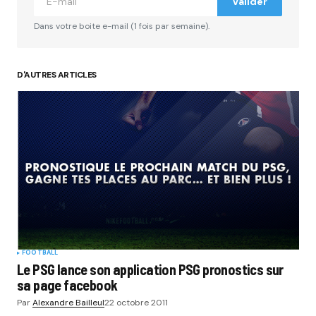
Valider
Comment
*
Dans votre boite e-mail (1 fois par semaine).
D'AUTRES ARTICLES
Your Name
*
Your E-mail
*
Submit Comment
FOOTBALL
Le PSG lance son application PSG pronostics sur
sa page facebook
Par
Alexandre Bailleul
22 octobre 2011