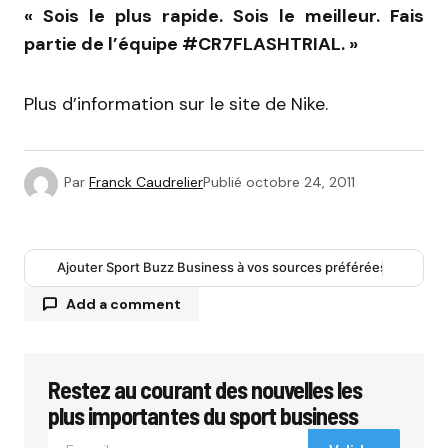
« Sois le plus rapide. Sois le meilleur. Fais
partie de l’équipe #CR7FLASHTRIAL. »
Plus d’information sur le site de Nike.
Par
Franck Caudrelier
Publié
octobre 24, 2011
Ajouter Sport Buzz Business à vos sources préférées
Add a comment
Restez au courant des nouvelles les
Votre adresse e-mail ne sera pas publiée.
Les
champs obligatoires sont indiqués avec
*
plus importantes du sport business