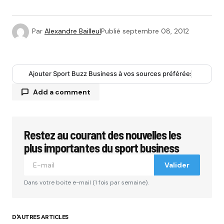
Par
Alexandre Bailleul
Publié
septembre 08, 2012
Ajouter Sport Buzz Business à vos sources préférées
Add a comment
Restez au courant des nouvelles les
Votre adresse e-mail ne sera pas publiée.
Les
champs obligatoires sont indiqués avec
*
plus importantes du sport business
Valider
Comment
*
Dans votre boite e-mail (1 fois par semaine).
D'AUTRES ARTICLES