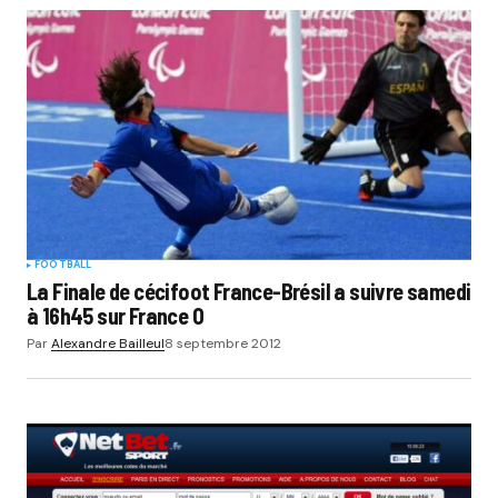
Your Name
*
Your E-mail
*
Submit Comment
FOOTBALL
La Finale de cécifoot France-Brésil a suivre samedi
à 16h45 sur France O
Par
Alexandre Bailleul
8 septembre 2012