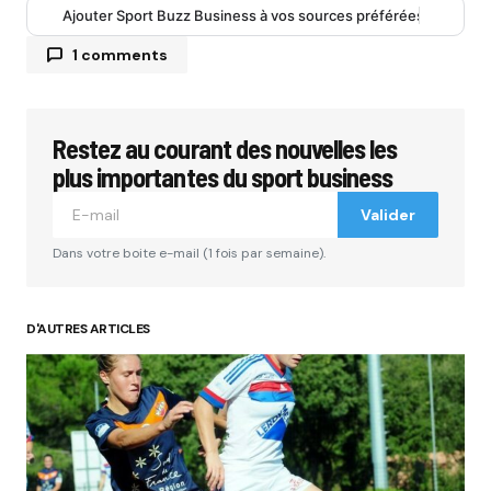
Ajouter Sport Buzz Business à vos sources préférées
1 comments
Restez au courant des nouvelles les
Votre adresse e-mail ne sera pas publiée.
Les
champs obligatoires sont indiqués avec
*
plus importantes du sport business
Valider
Comment
*
Dans votre boite e-mail (1 fois par semaine).
D'AUTRES ARTICLES
Your Name
*
Your E-mail
*