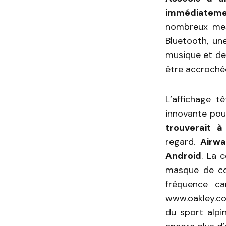
immédiatemen
nombreux mes
Bluetooth, un
musique et de
être accrochée
L’affichage t
innovante po
trouverait à
regard.
Airwa
Android
. La 
masque de co
fréquence ca
www.oakley.co
du sport alpi