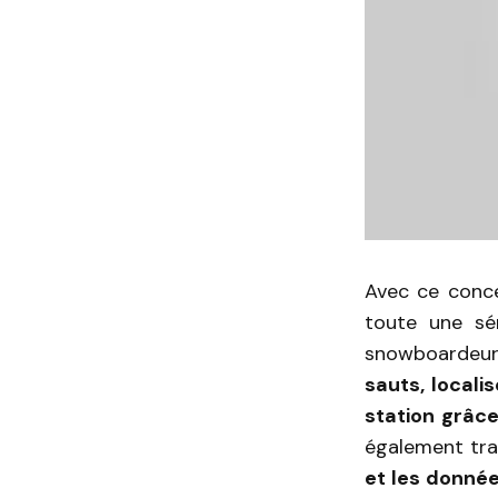
Avec ce conce
toute une sér
snowboardeur
sauts, locali
station grâc
également tr
et les donnée