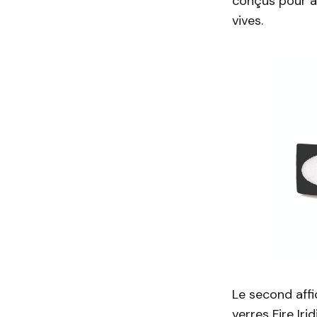
conçus pour a
vives.
Le second aff
verres Fire Iri