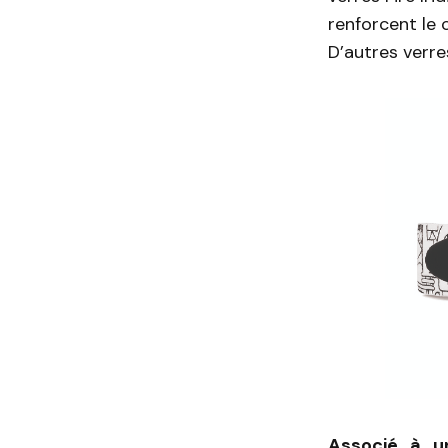
renforcent le 
D’autres verr
Associé à u