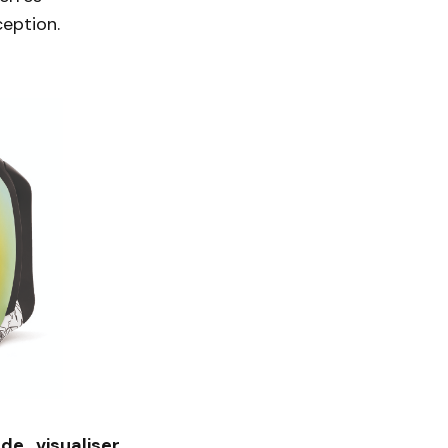
ception.
e visualiser