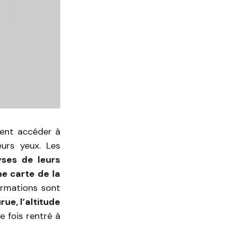
vent accéder à
eurs yeux. Les
lyses de leurs
ne carte de la
formations sont
ue, l’altitude
ne fois rentré à