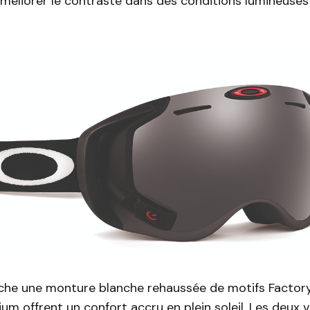
méliorer le contraste dans des conditions lumineuse
iche une monture blanche rehaussée de motifs Factory
dium offrent un confort accru en plein soleil. Les deux 