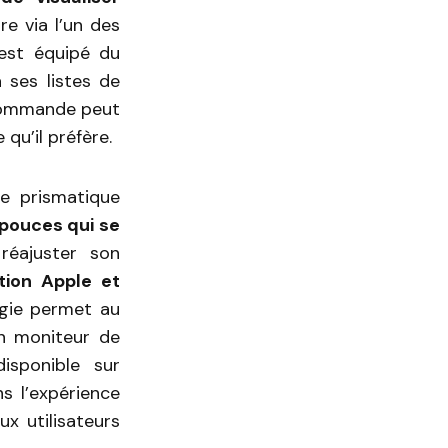
e via l’un des
est équipé du
 ses listes de
écommande peut
qu’il préfère.
ie prismatique
 pouces qui se
 réajuster son
tion Apple et
rgie permet au
n moniteur de
isponible sur
s l’expérience
x utilisateurs