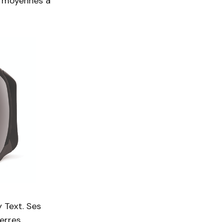
s moyennes à
 Text. Ses
verres