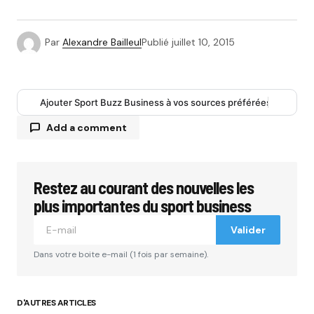
Par
Alexandre Bailleul
Publié
juillet 10, 2015
Ajouter Sport Buzz Business à vos sources préférées
Add a comment
Restez au courant des nouvelles les
Votre adresse e-mail ne sera pas publiée.
Les
champs obligatoires sont indiqués avec
*
plus importantes du sport business
Valider
Comment
*
Dans votre boite e-mail (1 fois par semaine).
D'AUTRES ARTICLES