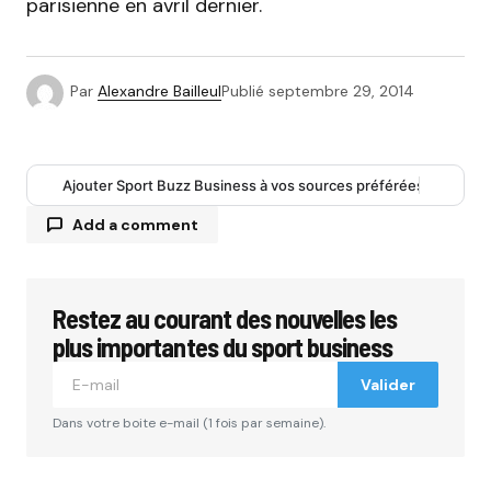
parisienne en avril dernier.
Par
Alexandre Bailleul
Publié
septembre 29, 2014
Ajouter Sport Buzz Business à vos sources préférées
Add a comment
Restez au courant des nouvelles les
Votre adresse e-mail ne sera pas publiée.
Les
champs obligatoires sont indiqués avec
*
plus importantes du sport business
Valider
Comment
*
Dans votre boite e-mail (1 fois par semaine).