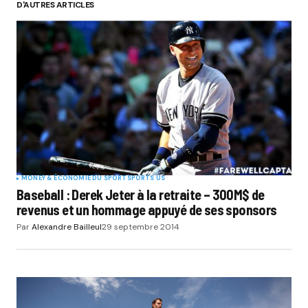
D'AUTRES ARTICLES
Your Name
*
Your E-mail
*
Submit Comment
MONEY & ÉCONOMIE DU SPORT
SPORTS US
Baseball : Derek Jeter à la retraite – 300M$ de
revenus et un hommage appuyé de ses sponsors
Par
Alexandre Bailleul
29 septembre 2014