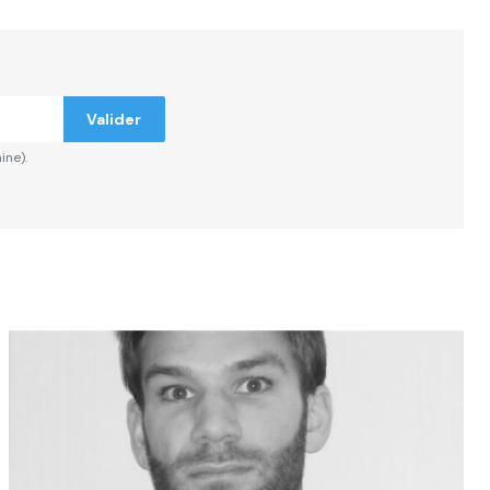
ndiqués
Valider
ine).