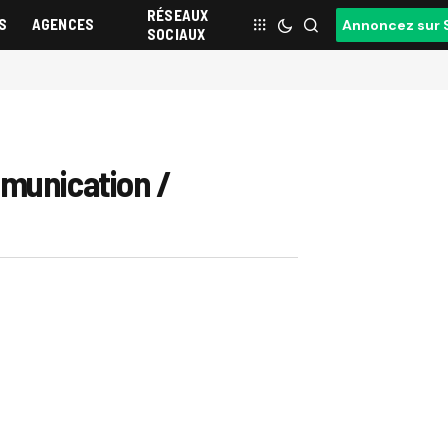
RÉSEAUX
S
AGENCES
Annoncez sur 
SOCIAUX
mmunication /