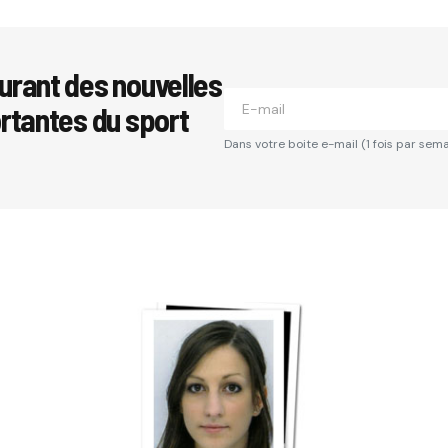
se e-mail ne sera pas publiée.
Les champs obligatoires sont i
urant des nouvelles
ortantes du sport
*
Dans votre boite e-mail (1 fois par sema
*
Your E-mail
*
Comment