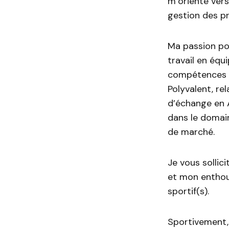
m’oriente vers
gestion des pro
Ma passion pou
travail en équ
compétences p
Polyvalent, rel
d’échange en 
dans le domai
de marché.
Je vous solli
et mon enthou
sportif(s).
Sportivement,