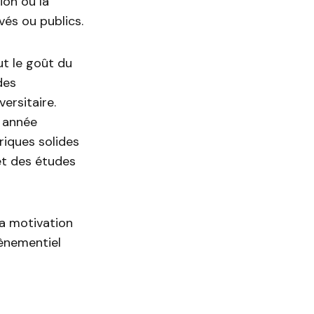
ion ou la
vés ou publics.
ut le goût du
des
ersitaire.
e année
iques solides
et des études
a motivation
ènementiel