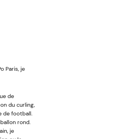
 Paris, je
que de
on du curling,
 de football.
ballon rond.
in, je