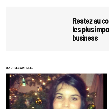
Votre adres
avec
*
Restez au co
les plus imp
Comment
business
Your Name
D'AUTRES ARTICLES
Submit 