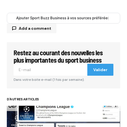
Ajouter Sport Buzz Business à vos sources préférées
Add a comment
Restez au courant des nouvelles les
Votre adresse e-mail ne sera pas publiée.
Les
champs obligatoires sont indiqués avec
*
plus importantes du sport business
Valider
Comment
*
Dans votre boite e-mail (1 fois par semaine).
D'AUTRES ARTICLES
Your Name
*
Your E-mail
*