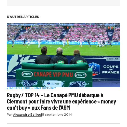
D'AUTRES ARTICLES
Your Name
*
Your E-mail
*
Submit Comment
FAN EXPERIENCE - GAME DAY
RUGBY
Rugby / TOP 14 – Le Canapé PMU débarque à
Clermont pour faire vivre une expérience « money
can’t buy » aux Fans de l’ASM
Par
Alexandre Bailleul
8 septembre 2014