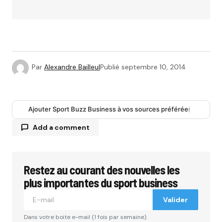
Par
Alexandre Bailleul
Publié
septembre 10, 2014
Ajouter Sport Buzz Business à vos sources préférées
Add a comment
Restez au courant des nouvelles les
Votre adresse e-mail ne sera pas publiée.
Les
champs obligatoires sont indiqués avec
*
plus importantes du sport business
Valider
Comment
*
Dans votre boite e-mail (1 fois par semaine).