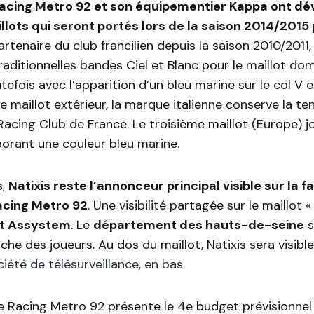
Racing Metro 92 et son équipementier Kappa ont dév
lots qui seront portés lors de la saison 2014/2015 
rtenaire du club francilien depuis la saison 2010/2011
raditionnelles bandes Ciel et Blanc pour le maillot domi
efois avec l’apparition d’un bleu marine sur le col V e
e maillot extérieur, la marque italienne conserve la t
Racing Club de France. Le troisième maillot (Europe) j
rborant une couleur bleu marine.
s,
Natixis reste l’annonceur principal visible sur la 
acing Metro 92
. Une visibilité partagée sur le maillot
et Assystem
. Le
département des hauts-de-seine
s
he des joueurs. Au dos du maillot, Natixis sera visibl
iété de télésurveillance, en bas.
e Racing Metro 92 présente le 4e budget prévisionnel 