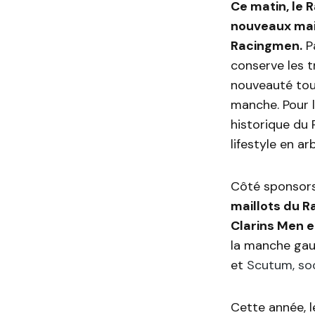
Ce matin, le 
nouveaux mail
Racingmen.
Pa
conserve les t
nouveauté tout
manche. Pour l
historique du 
lifestyle en a
Côté sponsor
maillots du R
Clarins Men 
la manche gauc
et
Scutum, soc
Cette année, l