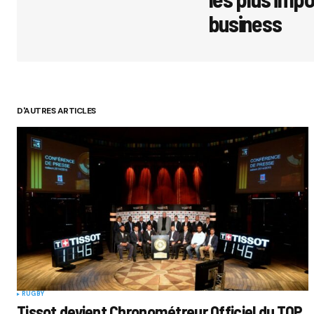
business
Your Name
D'AUTRES ARTICLES
Submit 
RUGBY
Tissot devient Chronométreur Officiel du TOP