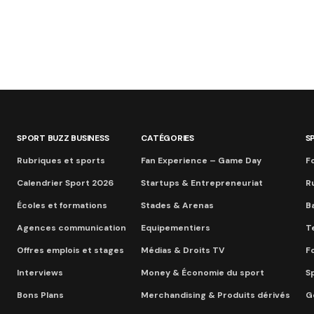
SPORT BUZZ BUSINESS
CATÉGORIES
S
Rubriques et sports
Fan Experience – Game Day
Fo
Calendrier Sport 2026
Startups & Entrepreneuriat
R
Écoles et formations
Stades & Arenas
B
Agences communication
Equipementiers
T
Offres emplois et stages
Médias & Droits TV
F
Interviews
Money & Économie du sport
S
Bons Plans
Merchandising & Produits dérivés
Go