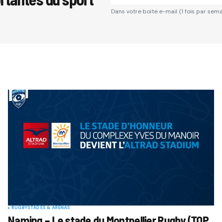
Dans votre boite e-mail (1 fois par sema
*
Your E-mail
*
Comment
RUGBY
STADES & ARENAS
Naming – Le stade du Montpellier Rugby (TOP