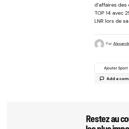
d’affaires des
TOP 14 avec 25
LNR lors de sa
Par
Alexandr
Ajouter Sport
Add a co
Votre adres
avec
*
Restez au co
les plus imp
Comment