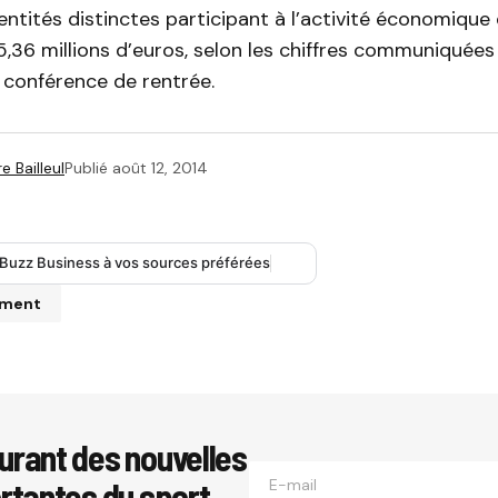
 entités distinctes participant à l’activité économique
,36 millions d’euros, selon les chiffres communiquées 
 conférence de rentrée.
e Bailleul
Publié
août 12, 2014
 Buzz Business à vos sources préférées
mment
se e-mail ne sera pas publiée.
Les champs obligatoires sont i
urant des nouvelles
ortantes du sport
*