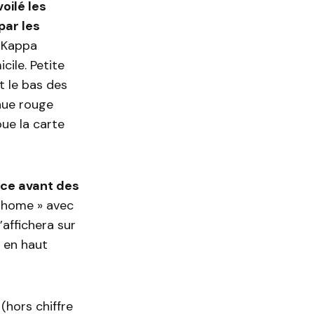
oilé les
par les
, Kappa
cile. Petite
t le bas des
enue rouge
oue la carte
face avant des
 « home » avec
’affichera sur
e en haut
(hors chiffre