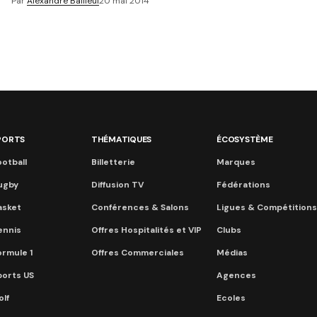
Par
Alexandre Bailleul
20 mai 2014
PORTS
THÉMATIQUES
ÉCOSYSTÈME
otball
Billetterie
Marques
ugby
Diffusion TV
Fédérations
asket
Conférences & Salons
Ligues & Compétitions
ennis
Offres Hospitalités et VIP
Clubs
ormule 1
Offres Commerciales
Médias
ports US
Agences
lf
Ecoles