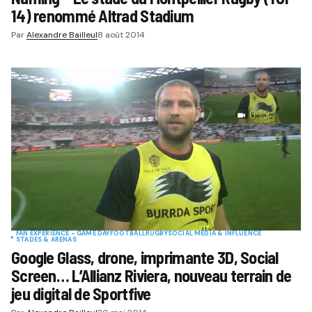
14) renommé Altrad Stadium
Par
Alexandre Bailleul
8 août 2014
FAN EXPERIENCE - GAME DAY
FOOTBALL
RUGBY
SOCIAL MÉDIA & INFLUENCE
STADES & ARENAS
Google Glass, drone, imprimante 3D, Social
Screen… L’Allianz Riviera, nouveau terrain de
jeu digital de Sportfive