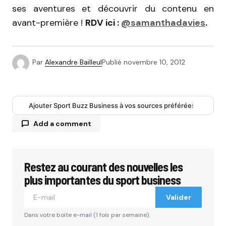
ses aventures et découvrir du contenu en
avant-première !
RDV ici :
@samanthadavies
.
Par
Alexandre Bailleul
Publié
novembre 10, 2012
Ajouter Sport Buzz Business à vos sources préférées
Add a comment
Restez au courant des nouvelles les
Votre adresse e-mail ne sera pas publiée.
Les
champs obligatoires sont indiqués avec
*
plus importantes du sport business
Valider
Comment
*
Dans votre boite e-mail (1 fois par semaine).