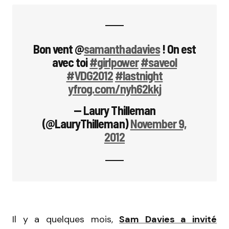
Bon vent @
samanthadavies
! On est
avec toi
#girlpower
#saveol
#VDG2012
#lastnight
yfrog.com/nyh62kkj
— Laury Thilleman
(@LauryThilleman)
November 9,
2012
Il y a quelques mois,
Sam Davies a invité