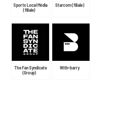
Sports Local Média
Starcom (filiale)
(filiale)
The Fan Syndicate
With-barry
(Group)