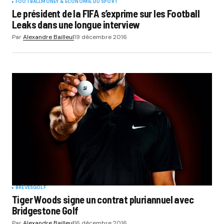
FOOTBALL
MONEY & ÉCONOMIE DU SPORT
Le président de la FIFA s’exprime sur les Football
Leaks dans une longue interview
Par
Alexandre Bailleul
19 décembre 2016
BRÈVES
GOLF
Tiger Woods signe un contrat pluriannuel avec
Bridgestone Golf
Par
Alexandre Bailleul
16 décembre 2016