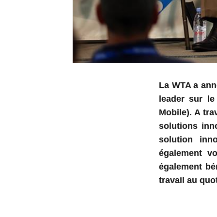
La WTA a anno
leader sur le
Mobile). A tr
solutions in
solution inn
également voi
également bén
travail au quo