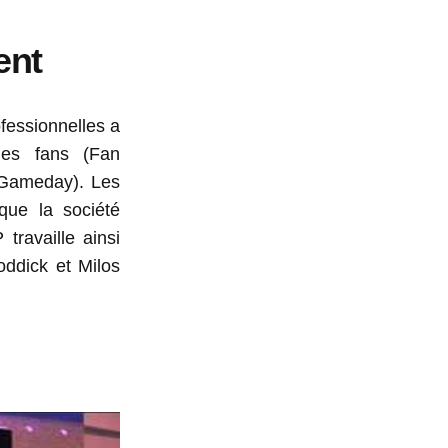
ent
fessionnelles a
des fans (Fan
(Gameday). Les
que la société
travaille ainsi
ddick et Milos