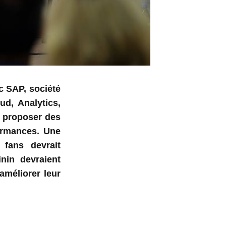
c SAP, société
ud, Analytics,
r proposer des
ormances. Une
 fans devrait
inin devraient
améliorer leur