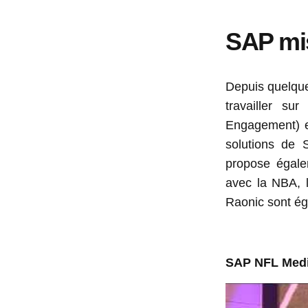
SAP mis
Depuis quelque
travailler s
Engagement) e
solutions de 
propose égalem
avec la NBA, 
Raonic sont é
SAP NFL Medi