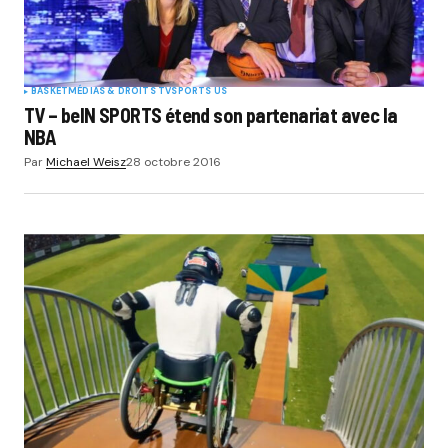
BASKET
MÉDIAS & DROITS TV
SPORTS US
TV – beIN SPORTS étend son partenariat avec la
NBA
Par
Michael Weisz
28 octobre 2016