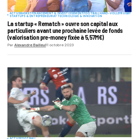
ACTUS
BASKET
FINANCEMENT & INVESTISSEMENT
FOOTBALL
HAND-VOLLEY
RUGBY
STARTUPS & ENTREPRENEURIAT
TECHNOLOGIE & INNOVATION
La startup « Rematch » ouvre son capital aux
particuliers avant une prochaine levée de fonds
(valorisation pre-money fixée à 5,57M€)
Par
Alexandre Bailleul
11 octobre 2023
ACTUS
FOOTBALL