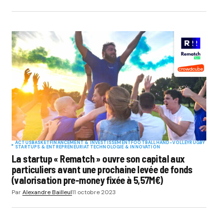
ACTUS
BASKET
FINANCEMENT & INVESTISSEMENT
FOOTBALL
HAND-VOLLEY
RUGBY
STARTUPS & ENTREPRENEURIAT
TECHNOLOGIE & INNOVATION
La startup « Rematch » ouvre son capital aux
particuliers avant une prochaine levée de fonds
(valorisation pre-money fixée à 5,57M€)
Par
Alexandre Bailleul
11 octobre 2023