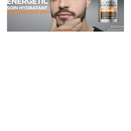
ACTUS
RUGBY
Sponsoring – Rugby : « Romain Ntamack est LE
sportif français le plus demandé par les marques.
On ne le dit pas assez mais c’est la réalité »
Par
Ari Hatchwell
11 octobre 2023