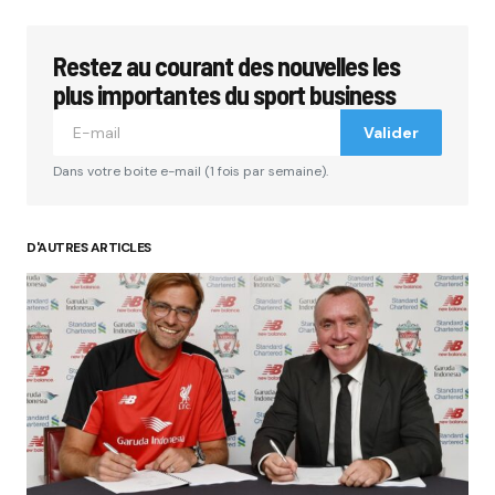
Restez au courant des nouvelles les
Votre adresse e-mail ne sera pas publiée.
Les
champs obligatoires sont indiqués avec
*
plus importantes du sport business
Valider
Comment
*
Dans votre boite e-mail (1 fois par semaine).
D'AUTRES ARTICLES
Your Name
*
Your E-mail
*
Submit Comment