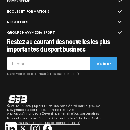
ÉCOSYSTÈME
ÉCOLES ET FORMATIONS
NOS OFFRES
GROUPE NAVYMEDIA SPORT
Restez au courant des nouvelles les plus
importantes du sport business
Valider
Dans votre boite e-mail (1 fois par semaine).
© 2012 - 2026 | Sport Buzz Business édité par le groupe
Navymedia Sport
- Tous droits réservés.
A propos
Annonceurs
Devenir partenaire
Nos partenaires
Nos collaborations
L’équipe
Contactez la rédaction
Contact
Mentions Légales
Politique de confidentialité