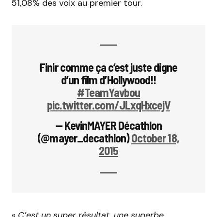
51,08% des voix au premier tour.
Finir comme ça c’est juste digne
d’un film d’Hollywood!!
#TeamYavbou
pic.twitter.com/JLxqHxcejV
— KevinMAYER Décathlon
(@mayer_decathlon)
October 18,
2015
«
C’est un super résultat, une superbe