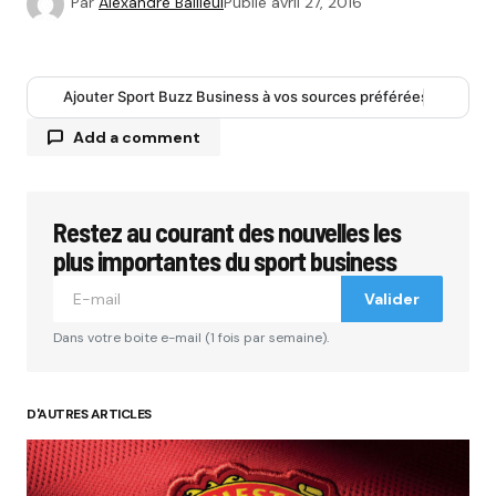
Par
Alexandre Bailleul
Publié
avril 27, 2016
Ajouter Sport Buzz Business à vos sources préférées
Add a comment
Restez au courant des nouvelles les
Votre adresse e-mail ne sera pas publiée.
Les
champs obligatoires sont indiqués avec
*
plus importantes du sport business
Valider
Comment
*
Dans votre boite e-mail (1 fois par semaine).
D'AUTRES ARTICLES
Your Name
*