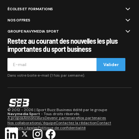
ÉCOLES ET FORMATIONS
NOS OFFRES
GROUPE NAVYMEDIA SPORT
Restez au courant des nouvelles les plus
importantes du sport business
Valider
Dans votre boite e-mail (1 fois par semaine).
© 2012 - 2026 | Sport Buzz Business édité par le groupe
Navymedia Sport
- Tous droits réservés.
A propos
Annonceurs
Devenir partenaire
Nos partenaires
Nos collaborations
L’équipe
Contactez la rédaction
Contact
Mentions Légales
Politique de confidentialité