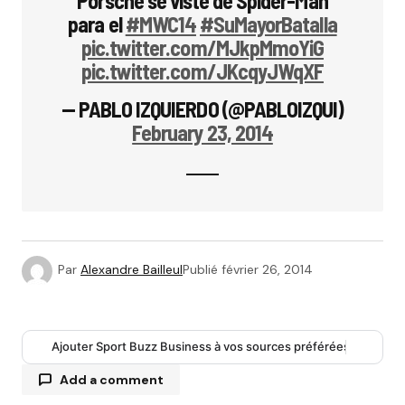
Porsche se viste de Spider-Man
para el
#MWC14
#SuMayorBatalla
pic.twitter.com/MJkpMmoYiG
pic.twitter.com/JKcqyJWqXF
— PABLO IZQUIERDO (@PABLOIZQUI)
February 23, 2014
Par
Alexandre Bailleul
Publié
février 26, 2014
Ajouter Sport Buzz Business à vos sources préférées
Add a comment