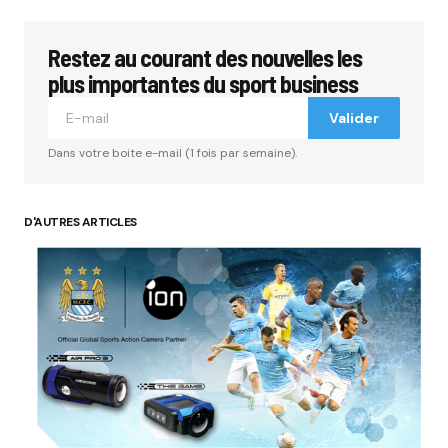
Restez au courant des nouvelles les
Votre adresse e-mail ne sera pas publiée.
Les
champs obligatoires sont indiqués avec
*
plus importantes du sport business
Valider
Comment
*
Dans votre boite e-mail (1 fois par semaine).
D'AUTRES ARTICLES
Your Name
*
Your E-mail
*
Submit Comment