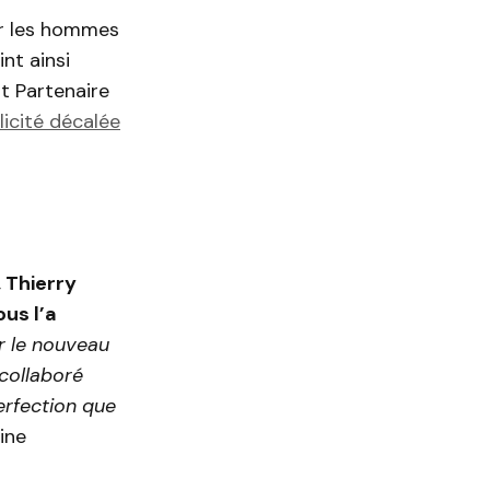
ur les hommes
int ainsi
t Partenaire
icité décalée
, Thierry
us l’a
r le nouveau
collaboré
erfection que
ine