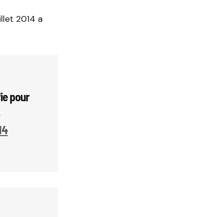
let 2014 a
ie pour
Z
014