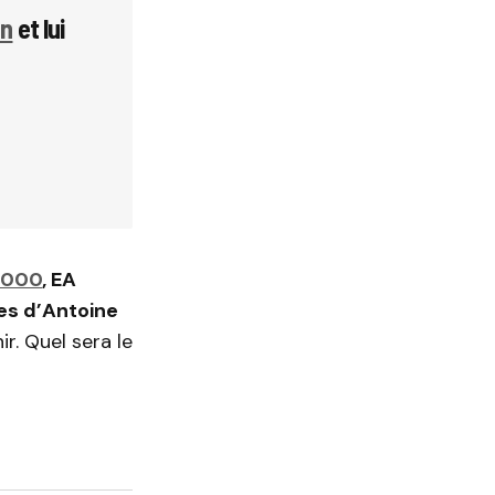
nn
et lui
2000
, EA
es d’Antoine
ir. Quel sera le