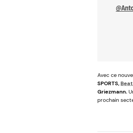
@Anto
Avec ce nouve
SPORTS,
Beat
Griezmann.
Un
prochain secte