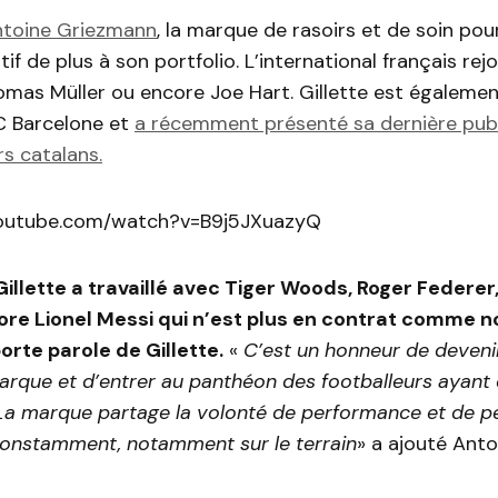
toine Griezmann
, la marque de rasoirs et de soin po
if de plus à son portfolio. L’international français rejo
mas Müller ou encore Joe Hart. Gillette est égalemen
C Barcelone et
a récemment présenté sa dernière publ
rs catalans.
youtube.com/watch?v=B9j5JXuazyQ
Gillette a travaillé avec Tiger Woods, Roger Federer
re Lionel Messi qui n’est plus en contrat comme no
orte parole de Gillette.
«
C’est un honneur de deveni
arque et d’entrer au panthéon des footballeurs ayant 
 La marque partage la volonté de performance et de p
constamment, notamment sur le terrain
» a ajouté Anto