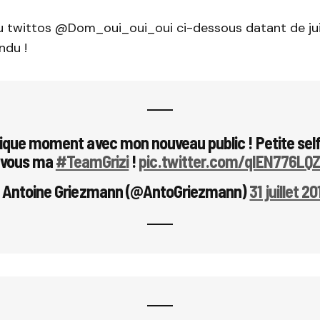
 twittos @Dom_oui_oui_oui ci-dessous datant de juil
ndu !
ique moment avec mon nouveau public ! Petite self
vous ma
#TeamGrizi
!
pic.twitter.com/qIEN776LQ
 Antoine Griezmann (@AntoGriezmann)
31 juillet 2