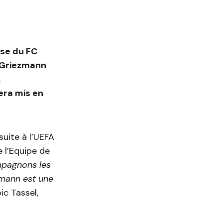
use du FC
 Griezmann
,
era mis en
suite à l’UEFA
e l’Equipe de
mpagnons les
zmann est une
ic Tassel,