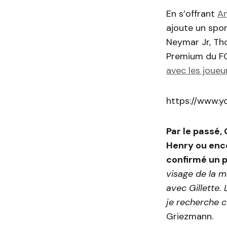
En s’offrant
An
ajoute un sport
Neymar Jr, Tho
Premium du F
avec les joueu
https://www.
Par le passé, 
Henry ou enco
confirmé un p
visage de la m
avec Gillette.
je recherche 
Griezmann.