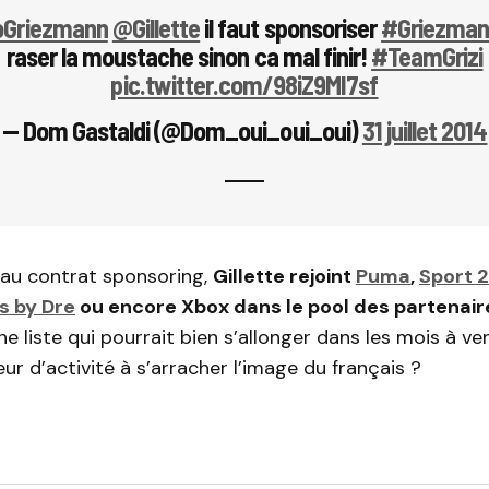
Griezmann
@Gillette
il faut sponsoriser
#Griezma
raser la moustache sinon ca mal finir!
#TeamGrizi
pic.twitter.com/98iZ9MI7sf
— Dom Gastaldi (@Dom_oui_oui_oui)
31 juillet 2014
au contrat sponsoring,
Gillette rejoint
Puma
,
Sport 
s by Dre
ou encore Xbox dans le pool des partenair
e liste qui pourrait bien s’allonger dans les mois à ven
ur d’activité à s’arracher l’image du français ?